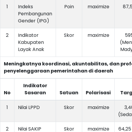
1
Indeks
Poin
maximize
87,
Pembangunan
Gender (IPG)
2
Indikator
Skor
maximize
59
Kabupaten
(Men
Layak Anak
Mad
Meningkatnya koordinasi, akuntabilitas, dan prof
penyelenggaraan pemerintahan di daerah
Indikator
No
Sasaran
Satuan
Polarisasi
Targ
1
Nilai LPPD
Skor
maximize
3,4
(Seda
2
Nilai SAKIP
Skor
maximize
64,25