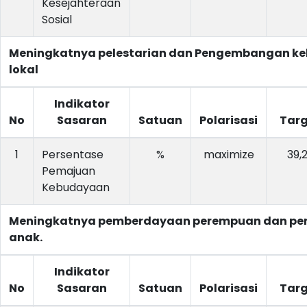
Kesejahteraan
Sosial
Meningkatnya pelestarian dan Pengembangan k
lokal
Indikator
No
Sasaran
Satuan
Polarisasi
Targ
1
Persentase
%
maximize
39,
Pemajuan
Kebudayaan
Meningkatnya pemberdayaan perempuan dan pe
anak.
Indikator
No
Sasaran
Satuan
Polarisasi
Targ