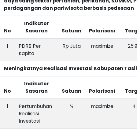
daya saing sektor pertanian, perikanan, KUMKM, P
perdagangan dan pariwisata berbasis pedesaan
Indikator
No
Sasaran
Satuan
Polarisasi
Targ
1
PDRB Per
Rp Juta
maximize
25,
Kapita
Meningkatnya Realisasi Investasi Kabupaten Tas
Indikator
No
Sasaran
Satuan
Polarisasi
Targ
1
Pertumbuhan
%
maximize
4
Realisasi
Investasi